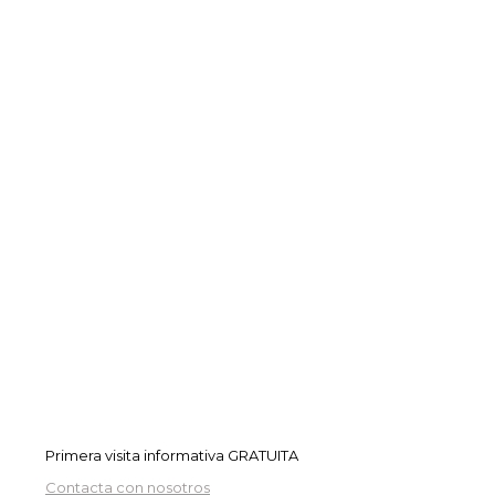
Solicita tu cita con nosotros
aquí
Primera visita informativa GRATUITA
Contacta con nosotros