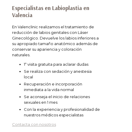
jurídica que legitima el tratamiento de los
Especialistas en Labioplastia en
datos de contacto personales, por parte de
Valencia
Valenclinic, radica en el consentimiento
manifestado mediante la presente
En Valenclinic realizamos el tratamiento de
SOLICITUD DE INFORMACIÓN. Los datos
reducción de labios genitales con Láser
personales serán conservados mientras no se
Ginecológico. Devuelve los labios inferiores a
manifieste solicitud de oposición o supresión
su apropiado tamaño anatómico además de
al tratamiento de sus datos. Los datos de
conservar su apariencia y coloración
carácter personal no serán cedidos o
naturales.
comunicados a terceros, salvo en los
supuestos previstos, según Ley. Asimismo, en
1ª visita gratuita para aclarar dudas
caso de considerar vulnerado su derecho a la
Se realiza con sedación y anestesia
protección de datos personales, podrá
local
interponer una reclamación ante la Agencia
Española de Protección de Datos
Recuperación e incorporación
(
www.aepd.es
inmediata a la vida normal
).
Se aconseja el inicio de relaciones
sexuales en 1 mes
Con la experiencia y profesionalidad de
nuestros médicos especialistas
Contacta con nosotros