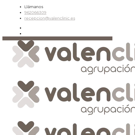
Llámanos
962066309
recepcion@valenclinic.es