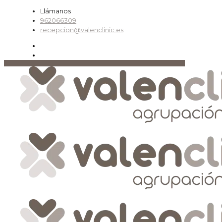
Llámanos
962066309
recepcion@valenclinic.es