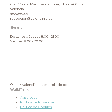
carácter personal no serán cedidos o
Gran Vía del Marqués del Turia, 11 bajo 46005 -
comunicados a terceros, salvo en los
Valencia
supuestos previstos, según Ley. Asimismo, en
962066309
caso de considerar vulnerado su derecho a la
recepcion@valenclinic.es
protección de datos personales, podrá
interponer una reclamación ante la Agencia
Horario
Española de Protección de Datos
(
www.aepd.es
).
De Lunes a Jueves 8:00 - 21:00
Viernes: 8:00 - 20:00
© 2026 Valenclinic. Desarrollado por
Walk
[Think]
Aviso Legal
Política de Privacidad
Política de Cookies