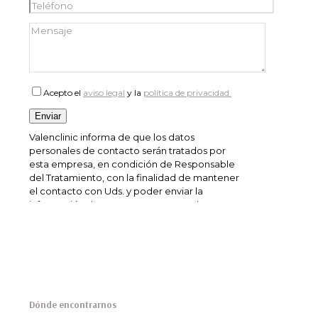
Acepto el
aviso legal
y la
política de privacidad.
Valenclinic informa de que los datos
personales de contacto serán tratados por
esta empresa, en condición de Responsable
del Tratamiento, con la finalidad de mantener
el contacto con Uds. y poder enviar la
información de nuestra empresa. La base
jurídica que legitima el tratamiento de los
datos de contacto personales, por parte de
Valenclinic, radica en el consentimiento
manifestado mediante la presente
SOLICITUD DE INFORMACIÓN. Los datos
personales serán conservados mientras no se
manifieste solicitud de oposición o supresión
Dónde encontrarnos
al tratamiento de sus datos. Los datos de