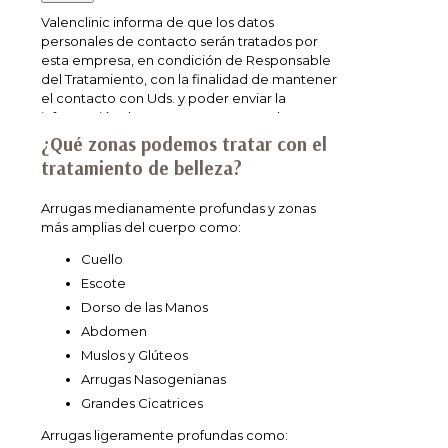
Valenclinic informa de que los datos
personales de contacto serán tratados por
esta empresa, en condición de Responsable
del Tratamiento, con la finalidad de mantener
el contacto con Uds. y poder enviar la
información de nuestra empresa. La base
jurídica que legitima el tratamiento de los
¿Qué zonas podemos tratar con el
datos de contacto personales, por parte de
tratamiento de belleza?
Valenclinic, radica en el consentimiento
manifestado mediante la presente
Arrugas medianamente profundas y zonas
SOLICITUD DE INFORMACIÓN. Los datos
más amplias del cuerpo como:
personales serán conservados mientras no se
manifieste solicitud de oposición o supresión
Cuello
al tratamiento de sus datos. Los datos de
Escote
carácter personal no serán cedidos o
comunicados a terceros, salvo en los
Dorso de las Manos
supuestos previstos, según Ley. Asimismo, en
Abdomen
caso de considerar vulnerado su derecho a la
Muslos y Glúteos
protección de datos personales, podrá
Arrugas Nasogenianas
interponer una reclamación ante la Agencia
Española de Protección de Datos
Grandes Cicatrices
(
www.aepd.es
).
Arrugas ligeramente profundas como: