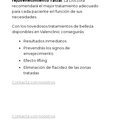
rejuvenecimiento facial
. La Doctora
recomendará el mejor tratamiento adecuado
para cada paciente en función de sus
necesidades.
Con los novedosos tratamientos de belleza
disponibles en Valenclinic conseguirás:
Resultados inmediatos
Prevendrás los signos de
envejecimiento
Efecto lifting
Eliminación de flacidez de las zonas
tratadas
Contacta con nosotros
Solicita tu cita con nosotros
aquí
Contacta con nosotros