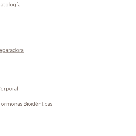
atología
Reparadora
Corporal
Hormonas Bioidénticas