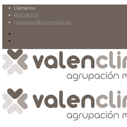
Llámanos
962066309
recepcion@valenclinic.es