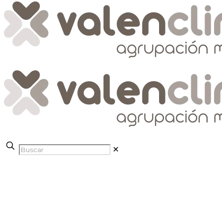
✕
Promociones Valen