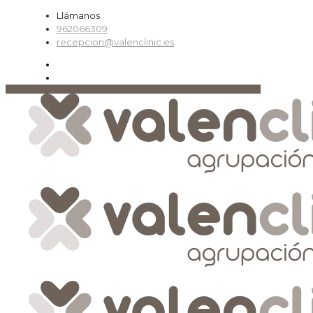
Llámanos
962066309
recepcion@valenclinic.es