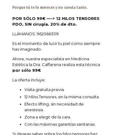
Porque tú te lo mereces y no cuesta tanto.
POR SÓLO 99€ —-> 12 HILOS TENSORES
PDO, SIN cirugía. 20% de dto.
LLÁMANOS: 962066309
Es el momento de lucir tu piel como siempre
has imaginado.
Ahora, nuestra especialista en Medicina
Estética la Dra. Caffarena realiza esta técnica
por sólo 99€
La oferta incluye:
Visita gratuita previa
12 Hilos Tensores, en la misma consulta
Efecto lifting, sin necesidad de
anestesia.
Zona a elegir de la cara.
Con las máximas garantías sanitarias.
Si deseas saber sobre los hilos tensores haz