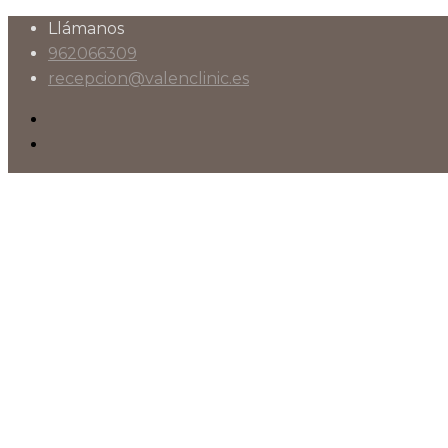
Llámanos
962066309
recepcion@valenclinic.es