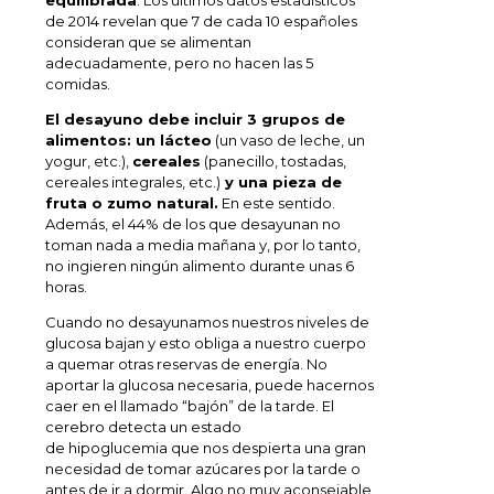
equilibrada
. Los últimos datos estadísticos
de 2014 revelan que 7 de cada 10 españoles
consideran que se alimentan
adecuadamente, pero no hacen las 5
comidas.
El desayuno debe incluir 3 grupos de
alimentos: un lácteo
(un vaso de leche, un
yogur, etc.),
cereales
(panecillo, tostadas,
cereales integrales, etc.)
y una pieza de
fruta o zumo natural.
En este sentido.
Además, el 44% de los que desayunan no
toman nada a media mañana y, por lo tanto,
no ingieren ningún alimento durante unas 6
horas.
Cuando no desayunamos nuestros niveles de
glucosa bajan y esto obliga a nuestro cuerpo
a quemar otras reservas de energía. No
aportar la glucosa necesaria, puede hacernos
caer en el llamado “bajón” de la tarde. El
cerebro detecta un estado
de hipoglucemia que nos despierta una gran
necesidad de tomar azúcares por la tarde o
antes de ir a dormir. Algo no muy aconsejable