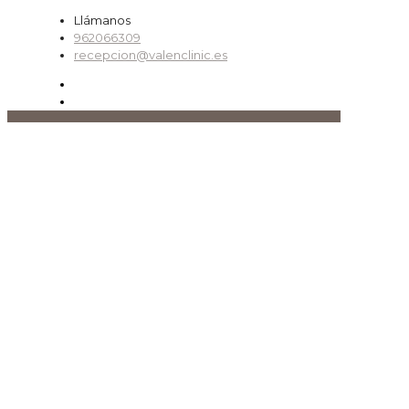
Llámanos
962066309
recepcion@valenclinic.es