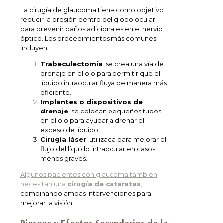
La cirugía de glaucoma tiene como objetivo
reducir la presión dentro del globo ocular
para prevenir daños adicionales en el nervio
óptico. Los procedimientos más comunes
incluyen:
Trabeculectomía
: se crea una vía de
drenaje en el ojo para permitir que el
líquido intraocular fluya de manera más
eficiente.
Implantes o dispositivos de
drenaje
: se colocan pequeños tubos
en el ojo para ayudar a drenar el
exceso de líquido.
Cirugía láser
: utilizada para mejorar el
flujo del líquido intraocular en casos
menos graves.
Algunos pacientes con glaucoma también
necesitan una
cirugía de cataratas
,
combinando ambas intervenciones para
mejorar la visión.
Riesgos y Efectos Secundarios de la