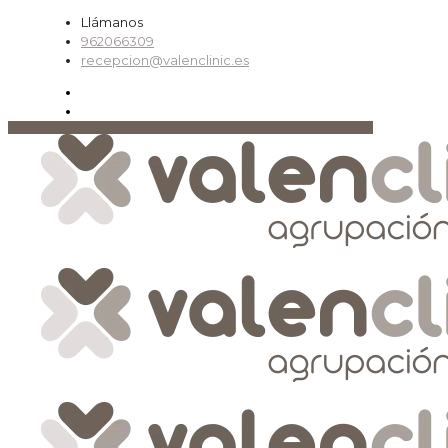
Llámanos
962066309
recepcion@valenclinic.es