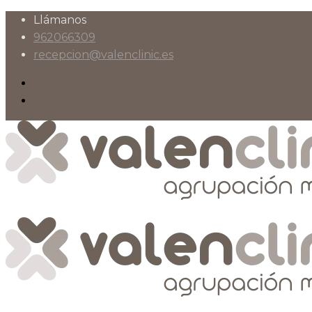
Llámanos
962066309
recepcion@valenclinic.es