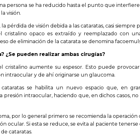
na persona se ha reducido hasta el punto que interfiere c
a visión.
 la pérdida de visión debida a las cataratas, casi siempr
el cristalino opaco es extraído y reemplazado con un
eso de eliminación de la catarata se denomina facoemulsi
a? ¿Se pueden realizar ambas cirugías?
el cristalino aumente su espesor. Esto puede provoca
ión intraocular y de ahí originarse un glaucoma.
e cataratas se habilita un nuevo espacio que, en gra
presión intraocular, haciendo que, en dichos casos, no 
oma, por lo general primero se recomienda la operación d
n ocular. Si esta se reduce, se evita al paciente tenerse
de cataratas.