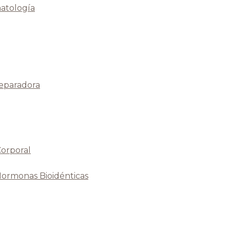
atología
Reparadora
Corporal
Hormonas Bioidénticas