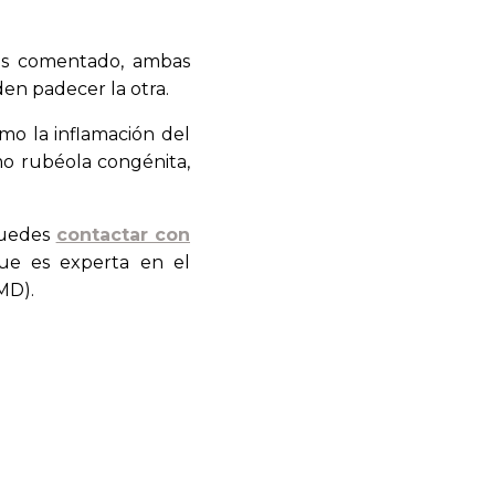
mos comentado, ambas
en padecer la otra.
mo la inflamación del
o rubéola congénita,
 puedes
contactar con
que es experta en el
MD).