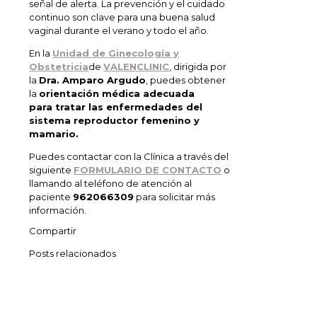
señal de alerta. La prevención y el cuidado
continuo son clave para una buena salud
vaginal durante el verano y todo el año.
En la
Unidad de Ginecología y
Obstetricia
de
VALENCLINIC
, dirigida por
la
Dra. Amparo Argudo
, puedes obtener
la
orientación médica adecuada
para tratar las enfermedades del
sistema reproductor femenino y
mamario.
Puedes contactar con la Clínica a través del
siguiente
FORMULARIO DE CONTACTO
o
llamando al teléfono de atención al
paciente
962066309
para solicitar más
información.
Compartir
Posts relacionados