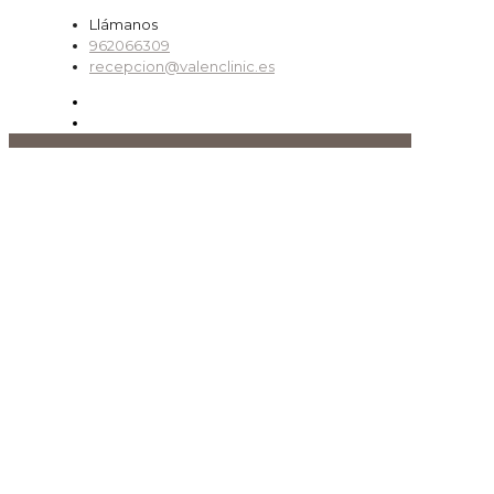
Llámanos
962066309
recepcion@valenclinic.es