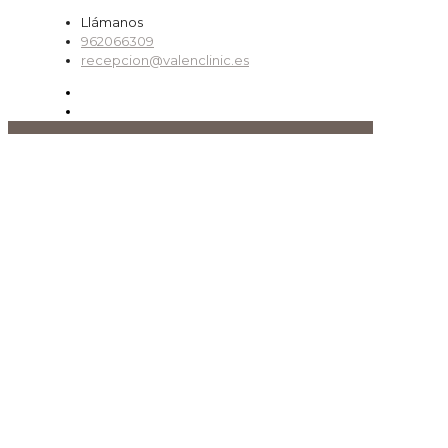
Llámanos
962066309
recepcion@valenclinic.es