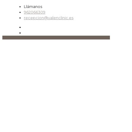
Llámanos
962066309
recepcion@valenclinic.es