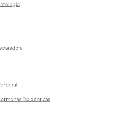
atología
Reparadora
Corporal
Hormonas Bioidénticas