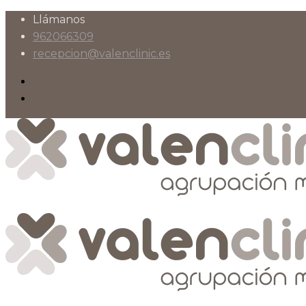
Llámanos
962066309
recepcion@valenclinic.es