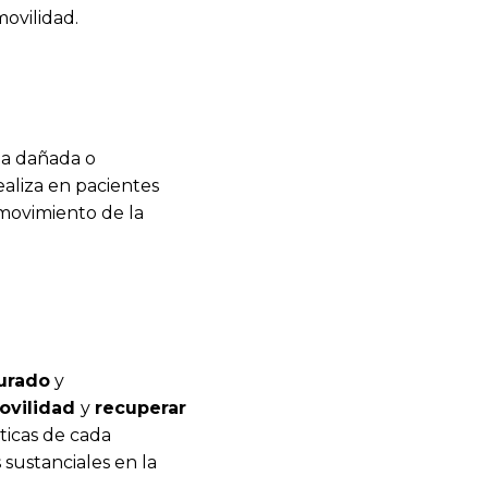
movilidad.
la dañada o
ealiza en pacientes
 movimiento de la
turado
y
movilidad
y
recuperar
sticas de cada
sustanciales en la