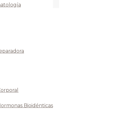
atología
Reparadora
Corporal
Hormonas Bioidénticas