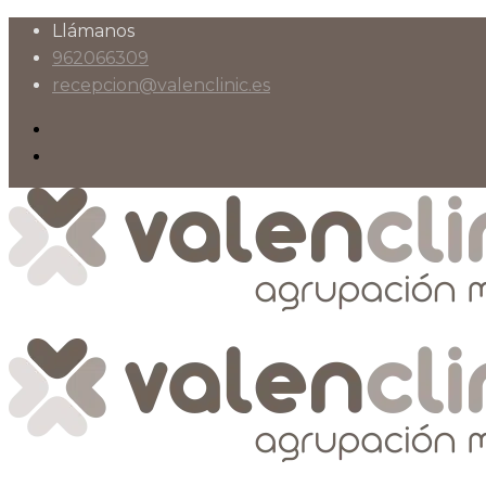
Llámanos
962066309
recepcion@valenclinic.es