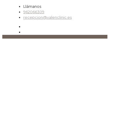
Llámanos
962066309
recepcion@valenclinic.es