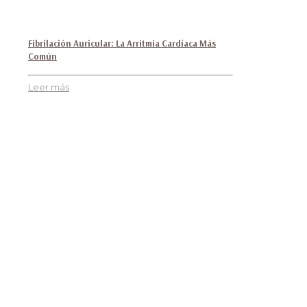
Fibrilación Auricular: La Arritmia Cardíaca Más
Común
Leer más