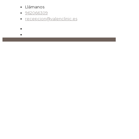
Llámanos
962066309
recepcion@valenclinic.es