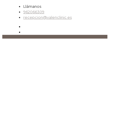
Llámanos
962066309
recepcion@valenclinic.es