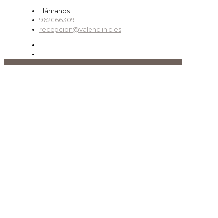
Llámanos
962066309
recepcion@valenclinic.es