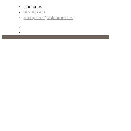
Llámanos
962066309
recepcion@valenclinic.es