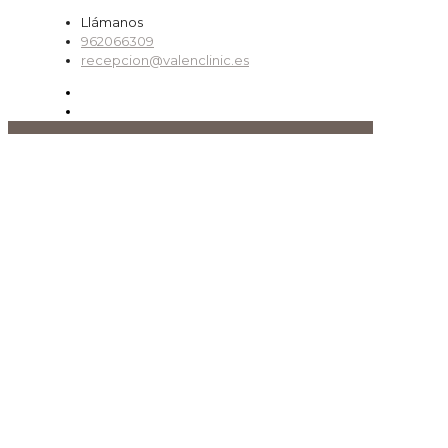
Llámanos
962066309
recepcion@valenclinic.es