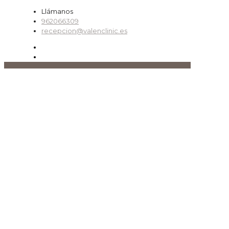
Llámanos
962066309
recepcion@valenclinic.es