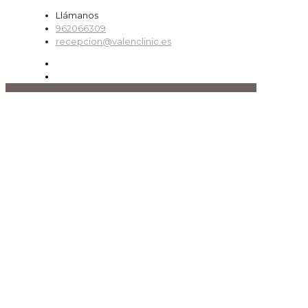
Llámanos
962066309
recepcion@valenclinic.es