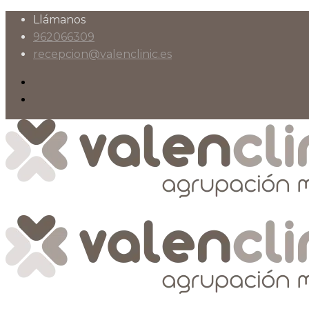
Llámanos
962066309
recepcion@valenclinic.es