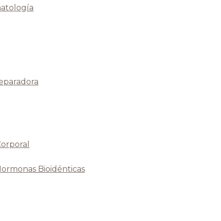
atología
Reparadora
Corporal
Hormonas Bioidénticas