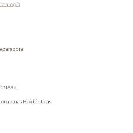
atología
Reparadora
Corporal
Hormonas Bioidénticas