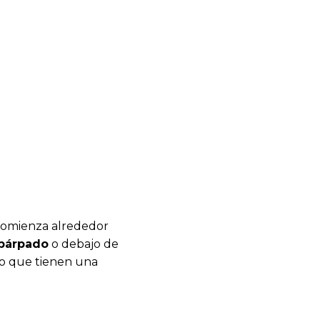
omienza alrededor
párpado
o debajo de
 lo que tienen una