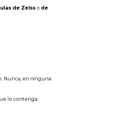
ulas de Zeiss
o
de
so. Nunca, en ninguna
que lo contenga.