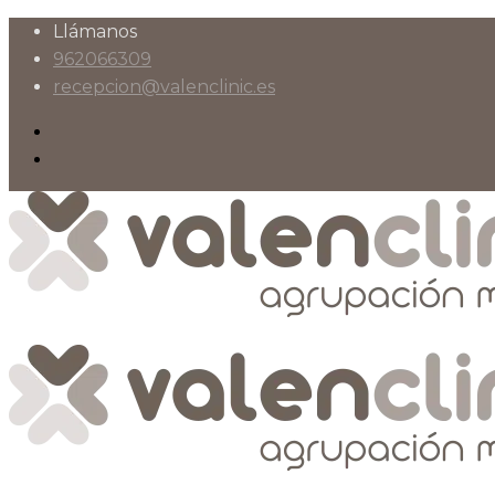
Llámanos
962066309
recepcion@valenclinic.es