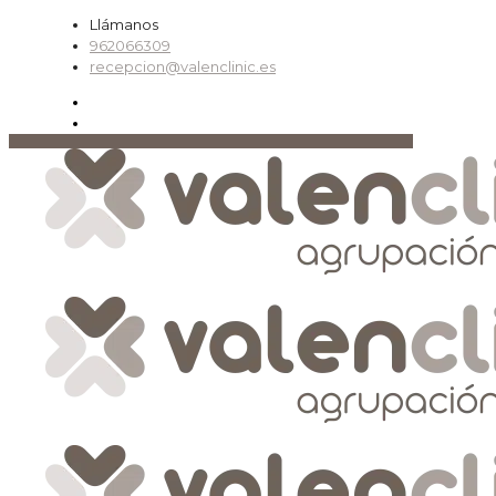
Llámanos
962066309
recepcion@valenclinic.es