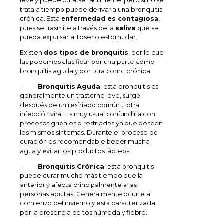
leve y puede curarse fácilmente, pero si no se
trata a tiempo puede derivar a una bronquitis
crónica. Esta
enfermedad es contagiosa
,
pues se trasmite a través de la
saliva
que se
pueda expulsar al toser o estornudar.
Existen
dos tipos de bronquitis
, por lo que
las podemos clasificar por una parte como
bronquitis aguda y por otra como crónica.
–
Bronquitis Aguda
: esta bronquitis es
generalmente un trastorno leve, surge
después de un resfriado común u otra
infección viral. Es muy usual confundirla con
procesos gripales o resfriados ya que poseen
los mismos síntomas. Durante el proceso de
curación es recomendable beber mucha
agua y evitar los productos lácteos.
–
Bronquitis Crónica
: esta bronquitis
puede durar mucho más tiempo que la
anterior y afecta principalmente a las
personas adultas. Generalmente ocurre al
comienzo del invierno y está caracterizada
por la presencia de tos húmeda y fiebre.