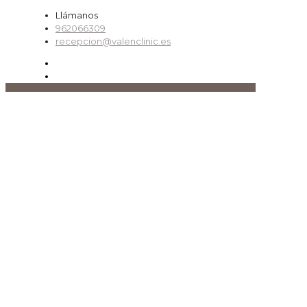
Llámanos
962066309
recepcion@valenclinic.es