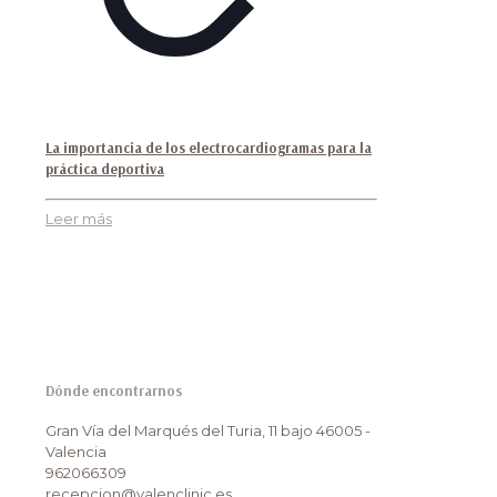
La importancia de los electrocardiogramas para la
práctica deportiva
Leer más
Dónde encontrarnos
Gran Vía del Marqués del Turia, 11 bajo 46005 -
Valencia
962066309
recepcion@valenclinic.es