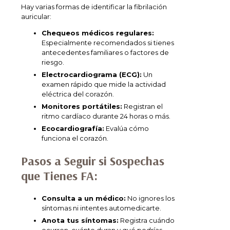
Hay varias formas de identificar la fibrilación
auricular:
Chequeos médicos regulares:
Especialmente recomendados si tienes
antecedentes familiares o factores de
riesgo.
Electrocardiograma (ECG):
Un
examen rápido que mide la actividad
eléctrica del corazón.
Monitores portátiles:
Registran el
ritmo cardíaco durante 24 horas o más.
Ecocardiografía:
Evalúa cómo
funciona el corazón.
Pasos a Seguir si Sospechas
que Tienes FA:
Consulta a un médico:
No ignores los
síntomas ni intentes automedicarte.
Anota tus síntomas:
Registra cuándo
ocurren, cuánto duran y qué podrías