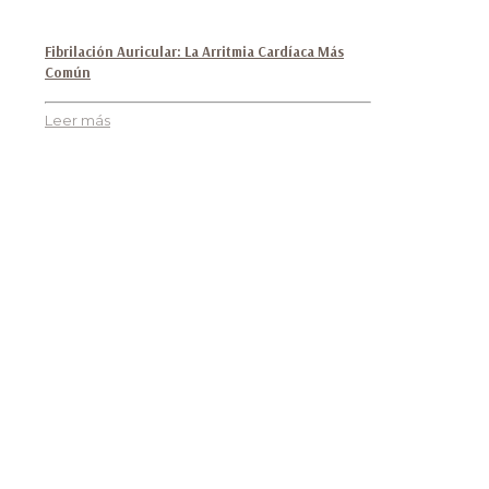
Fibrilación Auricular: La Arritmia Cardíaca Más
Común
Leer más