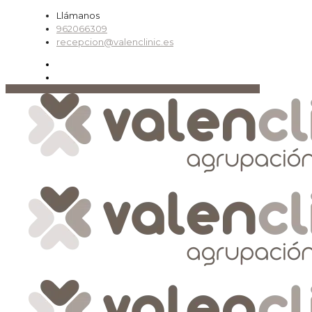
Llámanos
962066309
recepcion@valenclinic.es