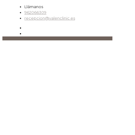
Llámanos
962066309
recepcion@valenclinic.es