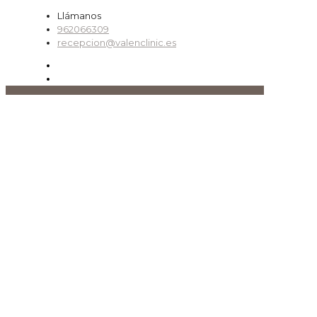
Llámanos
962066309
recepcion@valenclinic.es