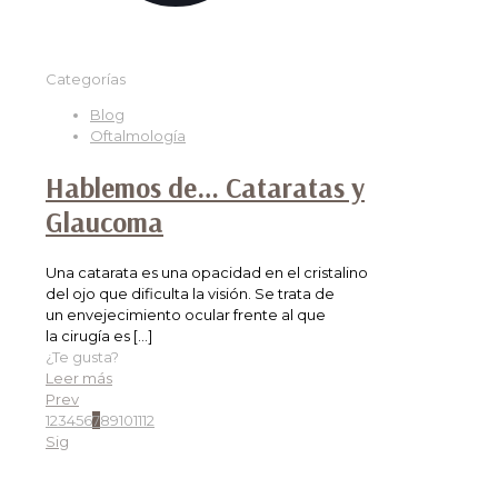
Categorías
Blog
Oftalmología
Hablemos de… Cataratas y
Glaucoma
Una catarata es una opacidad en el cristalino
del ojo que dificulta la visión. Se trata de
un envejecimiento ocular frente al que
la cirugía es
[…]
¿Te gusta?
Leer más
Prev
1
2
3
4
5
6
7
8
9
10
11
12
Sig