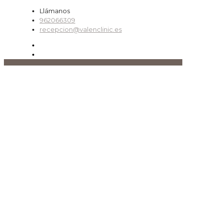
Llámanos
962066309
recepcion@valenclinic.es