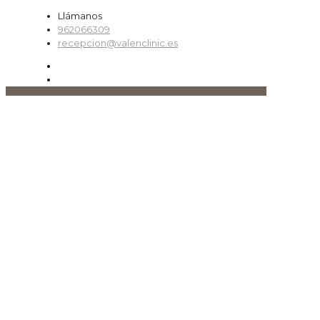
Llámanos
962066309
recepcion@valenclinic.es