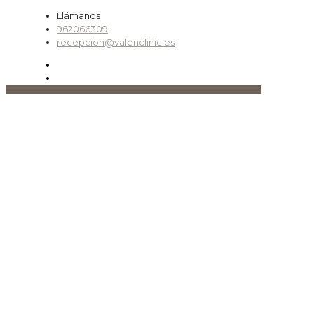
Llámanos
962066309
recepcion@valenclinic.es