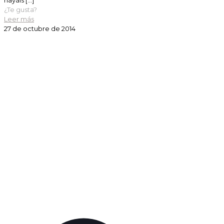
hayáis
[…]
¿Te gusta?
Leer más
27 de octubre de 2014