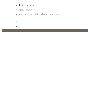
Llámanos
962066309
recepcion@valenclinic.es