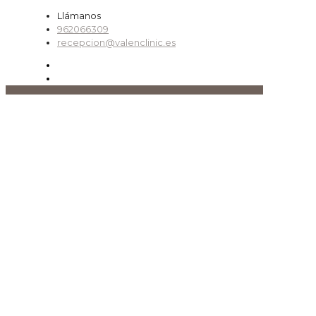
Llámanos
962066309
recepcion@valenclinic.es