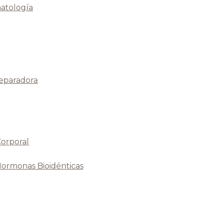
atología
Reparadora
Corporal
Hormonas Bioidénticas