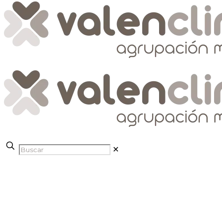
✕
Blog