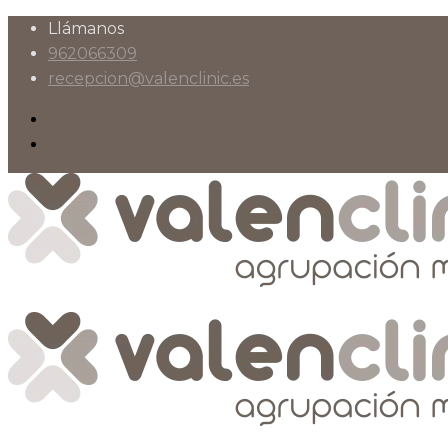
Llámanos
962066309
recepcion@valenclinic.es