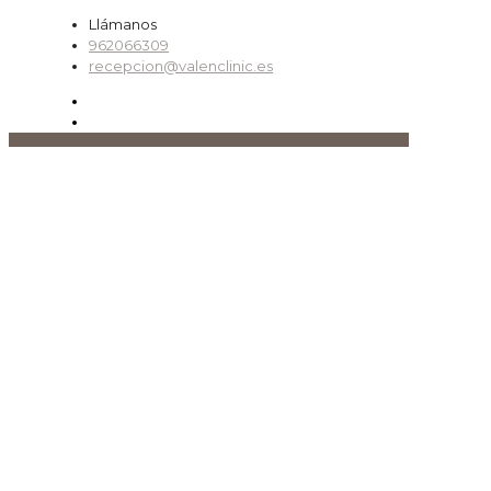
Llámanos
962066309
recepcion@valenclinic.es